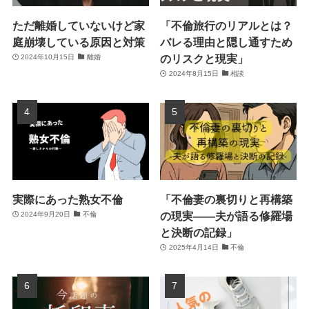
ただ離婚していないけど家
「不倫旅行のリアルとは？
庭崩壊している原因と対策
バレる理由と隠し通すため
のリスクと現実」
2024年10月15日
離婚
2024年8月15日
相談
実際にあった熟女不倫
「不倫妻の裏切りと再構築
の現実――夫が語る修羅場
2024年9月20日
不倫
と決断の記録」
2025年4月14日
不倫