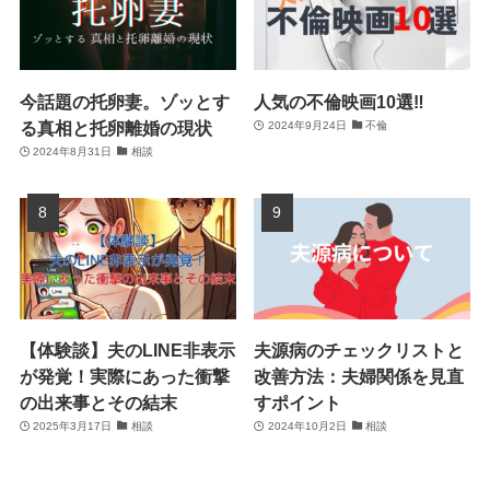
今話題の托卵妻。ゾッとす
人気の不倫映画10選‼
る真相と托卵離婚の現状
2024年9月24日
不倫
2024年8月31日
相談
【体験談】夫のLINE非表示
夫源病のチェックリストと
が発覚！実際にあった衝撃
改善方法：夫婦関係を見直
の出来事とその結末
すポイント
2025年3月17日
相談
2024年10月2日
相談