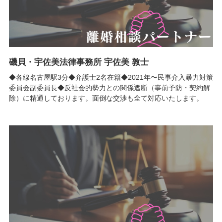
磯貝・宇佐美法律事務所 宇佐美 敦士
◆各線名古屋駅3分◆弁護士2名在籍◆2021年〜民事介入暴力対策
委員会副委員長◆反社会的勢力との関係遮断（事前予防・契約解
除）に精通しております。面倒な交渉も全て対応いたします。