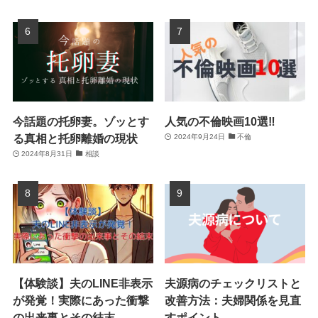
今話題の托卵妻。ゾッとす
人気の不倫映画10選‼
る真相と托卵離婚の現状
2024年9月24日
不倫
2024年8月31日
相談
【体験談】夫のLINE非表示
夫源病のチェックリストと
が発覚！実際にあった衝撃
改善方法：夫婦関係を見直
の出来事とその結末
すポイント