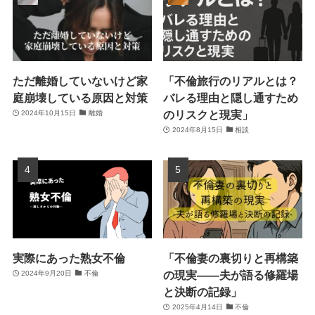
ただ離婚していないけど家
「不倫旅行のリアルとは？
庭崩壊している原因と対策
バレる理由と隠し通すため
のリスクと現実」
2024年10月15日
離婚
2024年8月15日
相談
実際にあった熟女不倫
「不倫妻の裏切りと再構築
の現実――夫が語る修羅場
2024年9月20日
不倫
と決断の記録」
2025年4月14日
不倫