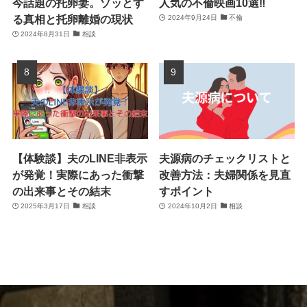
今話題の托卵妻。ゾッとす
人気の不倫映画10選‼
る真相と托卵離婚の現状
2024年9月24日
不倫
2024年8月31日
相談
【体験談】夫のLINE非表示
夫源病のチェックリストと
が発覚！実際にあった衝撃
改善方法：夫婦関係を見直
の出来事とその結末
すポイント
2025年3月17日
相談
2024年10月2日
相談