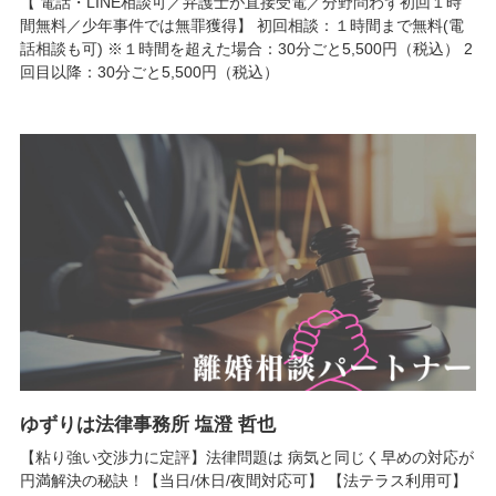
【 電話・LINE相談可／弁護士が直接受電／分野問わず初回１時
間無料／少年事件では無罪獲得】 初回相談：１時間まで無料(電
話相談も可) ※１時間を超えた場合：30分ごと5,500円（税込） 2
回目以降：30分ごと5,500円（税込）
ゆずりは法律事務所 塩澄 哲也
【粘り強い交渉力に定評】法律問題は 病気と同じく早めの対応が
円満解決の秘訣！【当日/休日/夜間対応可】 【法テラス利用可】