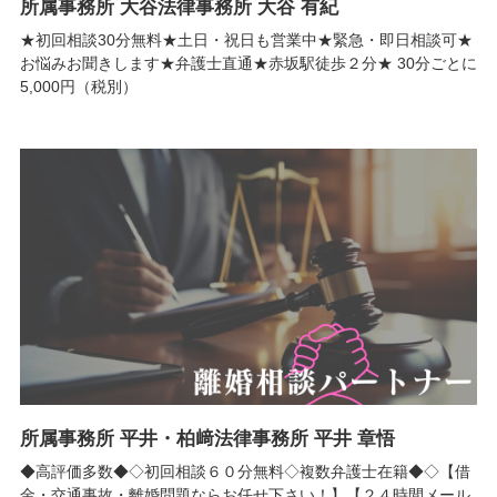
所属事務所 大谷法律事務所 大谷 有紀
★初回相談30分無料★土日・祝日も営業中★緊急・即日相談可★
お悩みお聞きします★弁護士直通★赤坂駅徒歩２分★ 30分ごとに
5,000円（税別）
所属事務所 平井・柏﨑法律事務所 平井 章悟
◆高評価多数◆◇初回相談６０分無料◇複数弁護士在籍◆◇【借
金・交通事故・離婚問題ならお任せ下さい！】【２４時間メール