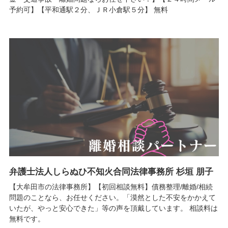
予約可】【平和通駅２分、ＪＲ小倉駅５分】 無料
弁護士法人しらぬひ不知火合同法律事務所 杉垣 朋子
【大牟田市の法律事務所】【初回相談無料】債務整理/離婚/相続
問題のことなら、お任せください。「漠然とした不安をかかえて
いたが、やっと安心できた」等の声を頂戴しています。 相談料は
無料です。