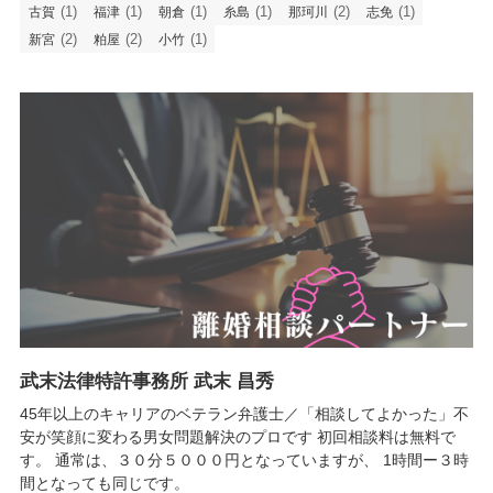
(1)
(1)
(1)
(1)
(2)
(1)
古賀
福津
朝倉
糸島
那珂川
志免
(2)
(2)
(1)
新宮
粕屋
小竹
武末法律特許事務所 武末 昌秀
45年以上のキャリアのベテラン弁護士／「相談してよかった」不
安が笑顔に変わる男女問題解決のプロです 初回相談料は無料で
す。 通常は、３０分５０００円となっていますが、 1時間ー３時
間となっても同じです。