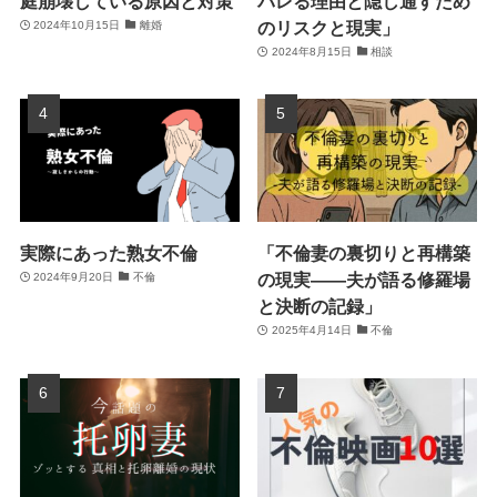
庭崩壊している原因と対策
バレる理由と隠し通すため
のリスクと現実」
2024年10月15日
離婚
2024年8月15日
相談
実際にあった熟女不倫
「不倫妻の裏切りと再構築
の現実――夫が語る修羅場
2024年9月20日
不倫
と決断の記録」
2025年4月14日
不倫