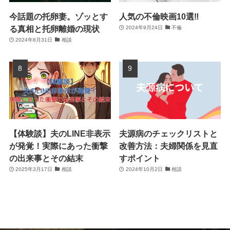
今話題の托卵妻。ゾッとす
人気の不倫映画10選‼
る真相と托卵離婚の現状
2024年9月24日
不倫
2024年8月31日
相談
【体験談】夫のLINE非表示
夫源病のチェックリストと
が発覚！実際にあった衝撃
改善方法：夫婦関係を見直
の出来事とその結末
すポイント
2025年3月17日
相談
2024年10月2日
相談