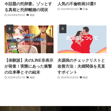
今話題の托卵妻。ゾッとす
人気の不倫映画10選‼
る真相と托卵離婚の現状
2024年9月24日
不倫
2024年8月31日
相談
【体験談】夫のLINE非表示
夫源病のチェックリストと
が発覚！実際にあった衝撃
改善方法：夫婦関係を見直
の出来事とその結末
すポイント
2025年3月17日
相談
2024年10月2日
相談