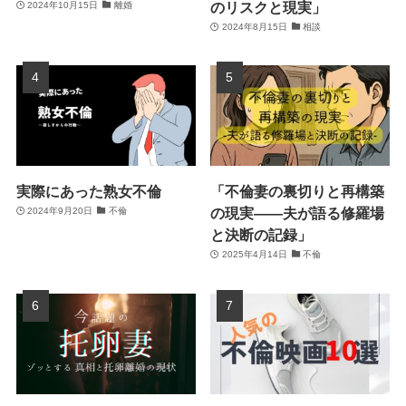
のリスクと現実」
2024年10月15日
離婚
2024年8月15日
相談
実際にあった熟女不倫
「不倫妻の裏切りと再構築
の現実――夫が語る修羅場
2024年9月20日
不倫
と決断の記録」
2025年4月14日
不倫