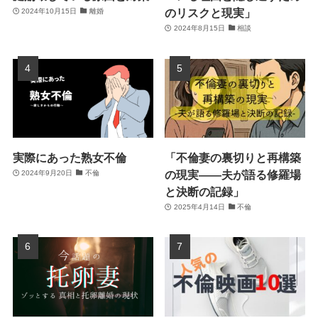
のリスクと現実」
2024年10月15日
離婚
2024年8月15日
相談
実際にあった熟女不倫
「不倫妻の裏切りと再構築
の現実――夫が語る修羅場
2024年9月20日
不倫
と決断の記録」
2025年4月14日
不倫