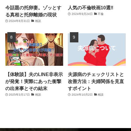
今話題の托卵妻。ゾッとす
人気の不倫映画10選‼
る真相と托卵離婚の現状
2024年9月24日
不倫
2024年8月31日
相談
【体験談】夫のLINE非表示
夫源病のチェックリストと
が発覚！実際にあった衝撃
改善方法：夫婦関係を見直
の出来事とその結末
すポイント
2025年3月17日
相談
2024年10月2日
相談