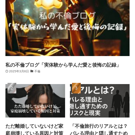
私の不倫ブログ「実体験から学んだ愛と後悔の記録」
2025年3月8日
不倫
ただ離婚していないけど家
「不倫旅行のリアルとは？
庭崩壊している原因と対策
バレる理由と隠し通すため