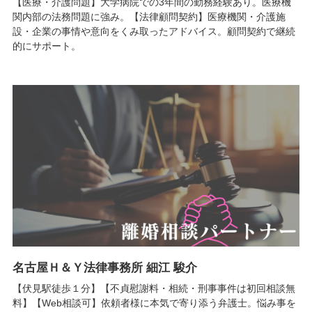
【医療・介護問題】大学病院での3年間の勤務経験あり。医療機
関内部の法務問題に強み。【法律顧問契約】医療機関・介護施
設・企業の事情や意向をくみ取ったアドバイス。顧問契約で継続
的にサポート。
名古屋Ｈ＆Ｙ法律事務所 細江 駿介
【伏見駅徒歩１分】【不貞慰謝料・相続・刑事事件は初回相談無
料】【Web相談可】依頼者様に本気で寄り添う弁護士。悩み事を