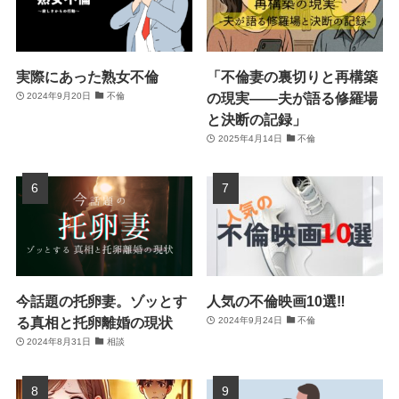
実際にあった熟女不倫
「不倫妻の裏切りと再構築
の現実――夫が語る修羅場
2024年9月20日
不倫
と決断の記録」
2025年4月14日
不倫
今話題の托卵妻。ゾッとす
人気の不倫映画10選‼
る真相と托卵離婚の現状
2024年9月24日
不倫
2024年8月31日
相談