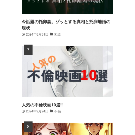
今話題の托卵妻。ゾッとする真相と托卵離婚の
現状
2024年8月31日
相談
人気の不倫映画10選‼
2024年9月24日
不倫