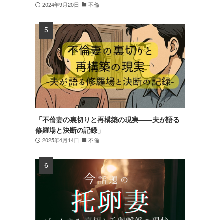
2024年9月20日
不倫
「不倫妻の裏切りと再構築の現実――夫が語る
修羅場と決断の記録」
2025年4月14日
不倫