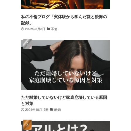
私の不倫ブログ「実体験から学んだ愛と後悔の
記録」
2025年3月8日
不倫
ただ離婚していないけど家庭崩壊している原因
と対策
2024年10月15日
離婚