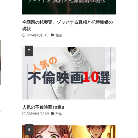
今話題の托卵妻。ゾッとする真相と托卵離婚の
現状
2024年8月31日
相談
人気の不倫映画10選‼
ル
2024年9月24日
不倫
く
。