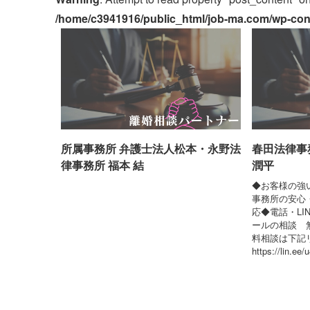
/home/c3941916/public_html/job-ma.com/wp-conte
所属事務所 弁護士法人松本・永野法
春田法律事
律事務所 福本 結
潤平
◆お客様の強
事務所の安心
応◆電話・LI
ールの相談 無
料相談は下記
https://lin.ee