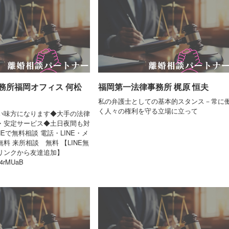
務所福岡オフィス 何松
福岡第一法律事務所 梶原 恒夫
私の弁護士としての基本的スタンス－常に
く人々の権利を守る立場に立って
い味方になります◆大手の法律
・安定サービス◆土日夜間も対
NEで無料相談 電話・LINE・メ
料 来所相談 無料 【LINE無
リンクから友達追加】
/u4rMUaB