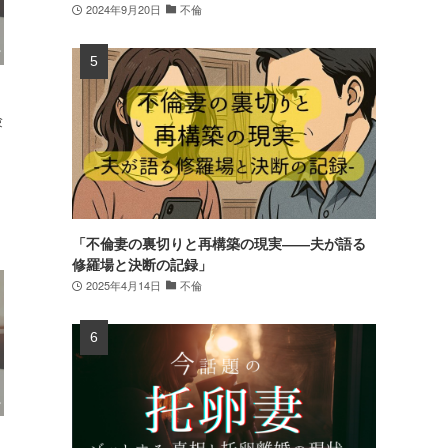
2024年9月20日
不倫
験
。
「不倫妻の裏切りと再構築の現実――夫が語る
修羅場と決断の記録」
2025年4月14日
不倫