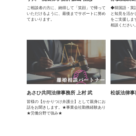
ご相談者の方に、納得して「笑顔」で帰って
◆韓国語・英
いただけるように、最後までサポートに努め
と知見を活か
てまいります。
をご支援しま
相談ください
あさひ共同法律事務所 上村 武
松坂法律事
皆様の【かかりつけ弁護士】として親身にお
話をお聞きします。★事業会社勤務経験あり
★労働分野で強み★