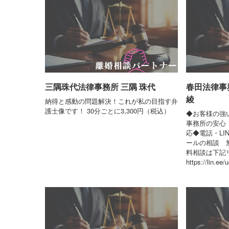
三隅珠代法律事務所 三隅 珠代
春田法律事
綾
納得と感動の問題解決！これが私の目指す弁
護士像です！ 30分ごとに3,300円（税込）
◆お客様の強
事務所の安心
応◆電話・LI
ールの相談 無
料相談は下記
https://lin.ee