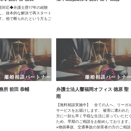
語対応◆弁護士歴17年の経験
し、抜本的な解決で再スタート
す。他で断られたという方もご
。
務所 前田 恭輔
弁護士法人響福岡オフィス 徳原 聖
雨
【無料相談実施中】 全ての人へ、リーガ
サービスをお届けします。 被害に遭われた
方に一刻も早く平穏な生活に戻っていただ
ため、早期のご相談をお勧めしております
※物損事故、交通事故の加害者の方のご相談