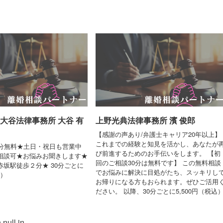
大谷法律事務所 大谷 有
上野光典法律事務所 濱 俊郎
【感謝の声あり/弁護士キャリア20年以上】
これまでの経験と知見を活かし、あなたが
0分無料★土日・祝日も営業中
び前進するためのお手伝いをします。 【初
相談可★お悩みお聞きします★
回のご相談30分は無料です】 この無料相談
坂駅徒歩２分★ 30分ごとに
でお悩みに解決に目処がたち、スッキリし
別）
お帰りになる方もおられます。ぜひご活用
ださい。 以降、30分ごとに5,500円（税込
 null in