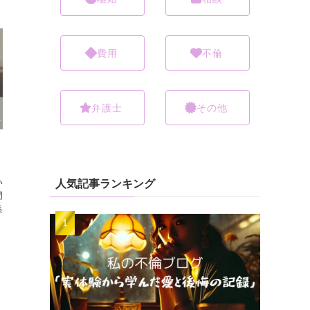
費用
不倫
弁護士
その他
人気記事ランキング
い
門
集