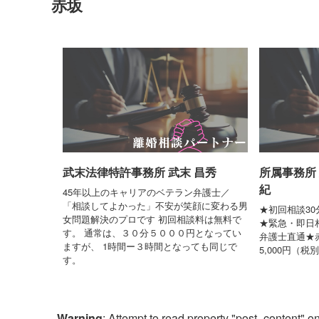
赤坂
武末法律特許事務所 武末 昌秀
所属事務所 
紀
45年以上のキャリアのベテラン弁護士／
「相談してよかった」不安が笑顔に変わる男
★初回相談3
女問題解決のプロです 初回相談料は無料で
★緊急・即日
す。 通常は、３０分５０００円となってい
弁護士直通★赤
ますが、 1時間ー３時間となっても同じで
5,000円（税
す。
Warning
: Attempt to read property "post_content" on