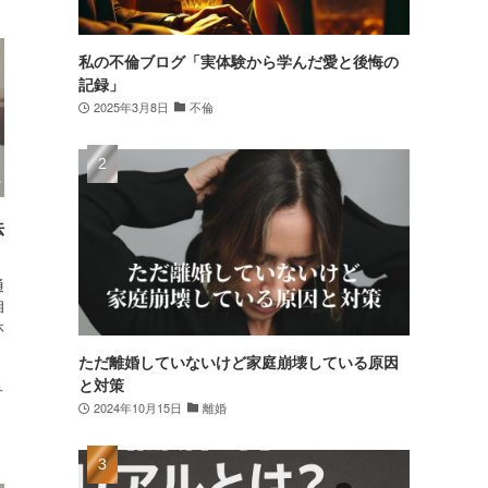
私の不倫ブログ「実体験から学んだ愛と後悔の
記録」
2025年3月8日
不倫
法
通
相
休
ただ離婚していないけど家庭崩壊している原因
と対策
弁
2024年10月15日
離婚