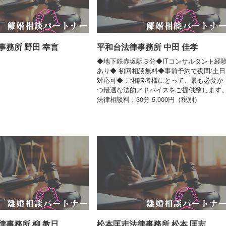
事務所 野田 幸言
平和台法律事務所 中田 佳孝
◆地下鉄赤坂駅３分◆ITコンサルタント経
あり◆ 初回相談無料◆事前予約で夜間/土日
対応可◆ ご相談者様にとって、最も必要か
つ最適な法的アドバイスをご提供致します
法律相談料：30分 5,000円（税別）
律事務所 柳 教日
松本匡志法律事務所 松本 匡志