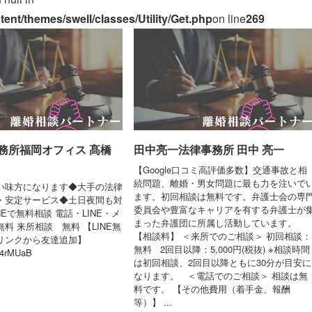
nt/themes/swell/classes/Utility/Get.php
on line
269
務所福岡オフィス 髙橋
田中亮一法律事務所 田中 亮一
【Google口コミ高評価多数】交通事故と相
続問題、離婚・男女問題に最も力を注いで
い味方になります◆大手の法律
ます。初回相談は無料です。弁護士会の専
・安定サービス◆土日夜間も対
委員会や豊富なキャリアを有する弁護士が
NEで無料相談 電話・LINE・メ
まった弁護団に所属し活動しています。
料 来所相談 無料 【LINE無
【相談料】 ＜来所でのご相談＞ 初回相談：
リンクから友達追加】
無料 2回目以降：5,000円(税抜) ※相談時間
/u4rMUaB
は初回相談、2回目以降ともに30分が目安に
なります。 ＜電話でのご相談＞ 相談は無
料です。 【その他費用（着手金、報酬
等）】 ...