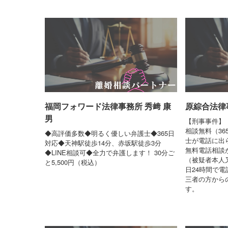
福岡フォワード法律事務所 秀﨑 康
原綜合法律事
男
【刑事事件】
相談無料（36
◆高評価多数◆明るく優しい弁護士◆365日
士が電話に出
対応◆天神駅徒歩14分、赤坂駅徒歩3分
無料電話相談
◆LINE相談可◆全力で弁護します！ 30分ご
（被疑者本人
と5,500円（税込）
日24時間で電
三者の方からの
す。