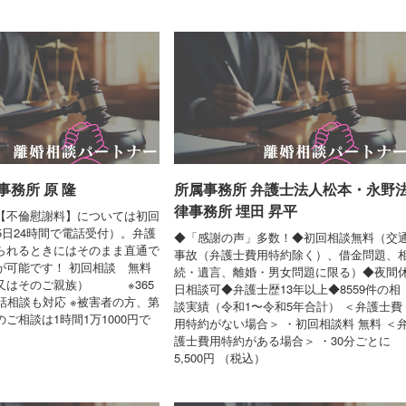
務所 原 隆
所属事務所 弁護士法人松本・永野
律事務所 埋田 昇平
【不倫慰謝料】については初回
5日24時間で電話受付）。弁護
◆「感謝の声」多数！◆初回相談無料（交
られるときにはそのまま直通で
事故（弁護士費用特約除く）、借金問題、
が可能です！ 初回相談 無料
続・遺言、離婚・男女問題に限る）◆夜間
又はそのご親族） ※365
日相談可◆弁護士歴13年以上◆8559件の相
話相談も対応 ※被害者の方、第
談実績（令和1〜令和5年合計） ＜弁護士費
ご相談は1時間1万1000円で
用特約がない場合＞ ・初回相談料 無料 ＜
護士費用特約がある場合＞ ・30分ごとに
5,500円 （税込）