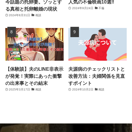
今話題の托卵妻。ゾッとす
人気の不倫映画10選‼
る真相と托卵離婚の現状
2024年9月24日
不倫
2024年8月31日
相談
【体験談】夫のLINE非表示
夫源病のチェックリストと
が発覚！実際にあった衝撃
改善方法：夫婦関係を見直
の出来事とその結末
すポイント
2025年3月17日
相談
2024年10月2日
相談