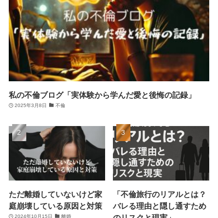
私の不倫ブログ「実体験から学んだ愛と後悔の記録」
2025年3月8日
不倫
ただ離婚していないけど家
「不倫旅行のリアルとは？
庭崩壊している原因と対策
バレる理由と隠し通すため
のリスクと現実」
2024年10月15日
離婚