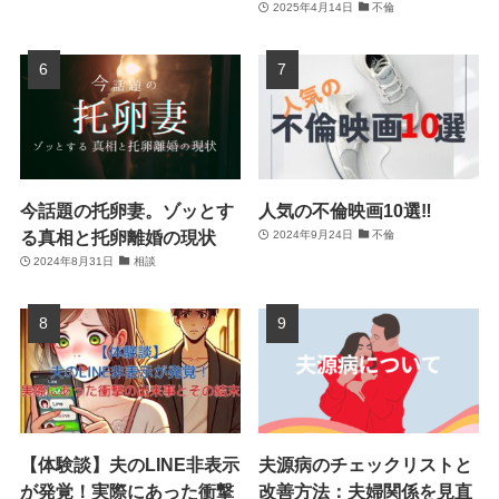
2025年4月14日
不倫
今話題の托卵妻。ゾッとす
人気の不倫映画10選‼
る真相と托卵離婚の現状
2024年9月24日
不倫
2024年8月31日
相談
【体験談】夫のLINE非表示
夫源病のチェックリストと
が発覚！実際にあった衝撃
改善方法：夫婦関係を見直