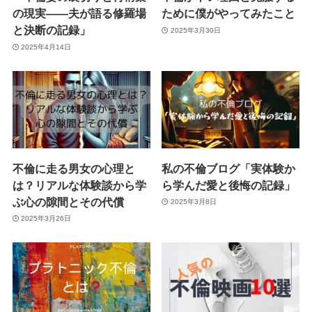
の現実――夫が語る修羅場
ために僕がやってみたこと
と決断の記録」
2025年3月30日
2025年4月14日
不倫に走る男女の心理と
私の不倫ブログ「実体験か
は？リアルな体験談から学
ら学んだ愛と後悔の記録」
ぶ心の隙間とその代償
2025年3月8日
2025年3月26日