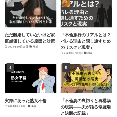
ただ離婚していないけど家
「不倫旅行のリアルとは？
庭崩壊している原因と対策
バレる理由と隠し通すため
のリスクと現実」
2024年10月15日
離婚
2024年8月15日
相談
実際にあった熟女不倫
「不倫妻の裏切りと再構築
の現実――夫が語る修羅場
2024年9月20日
不倫
と決断の記録」