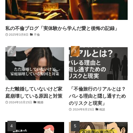
私の不倫ブログ「実体験から学んだ愛と後悔の記録」
2025年3月8日
不倫
ただ離婚していないけど家
「不倫旅行のリアルとは？
庭崩壊している原因と対策
バレる理由と隠し通すため
のリスクと現実」
2024年10月15日
離婚
2024年8月15日
相談