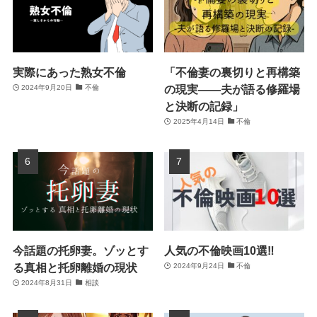
実際にあった熟女不倫
「不倫妻の裏切りと再構築
の現実――夫が語る修羅場
2024年9月20日
不倫
と決断の記録」
2025年4月14日
不倫
今話題の托卵妻。ゾッとす
人気の不倫映画10選‼
る真相と托卵離婚の現状
2024年9月24日
不倫
2024年8月31日
相談