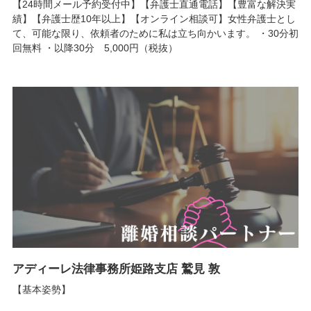
【24時間メール予約受付中】【弁護士直通電話】【豊富な解決実
績】【弁護士歴10年以上】【オンライン相談可】女性弁護士とし
て、可能な限り、依頼者のために私は立ち向かいます。 ・30分初
回無料 ・以降30分 5,000円（税抜）
アディーレ法律事務所姫路支店 鷲見 敦
【基本姿勢】