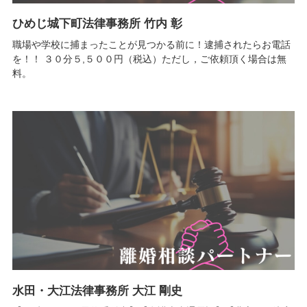
ひめじ城下町法律事務所 竹内 彰
職場や学校に捕まったことが見つかる前に！逮捕されたらお電話
を！！ ３０分５,５００円（税込）ただし，ご依頼頂く場合は無
料。
水田・大江法律事務所 大江 剛史