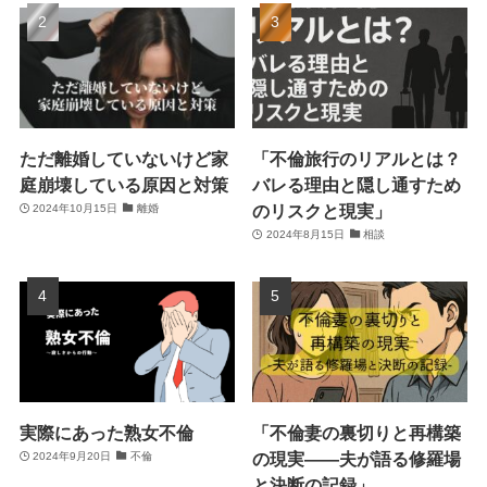
ただ離婚していないけど家
「不倫旅行のリアルとは？
庭崩壊している原因と対策
バレる理由と隠し通すため
のリスクと現実」
2024年10月15日
離婚
2024年8月15日
相談
実際にあった熟女不倫
「不倫妻の裏切りと再構築
の現実――夫が語る修羅場
2024年9月20日
不倫
と決断の記録」