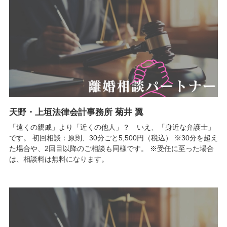
天野・上垣法律会計事務所 菊井 翼
「遠くの親戚」より「近くの他人」？ いえ、「身近な弁護士」
です。 初回相談：原則、30分ごと5,500円（税込） ※30分を超え
た場合や、2回目以降のご相談も同様です。 ※受任に至った場合
は、相談料は無料になります。