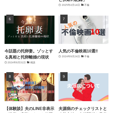
2025年4月14日
不倫
今話題の托卵妻。ゾッとす
人気の不倫映画10選‼
る真相と托卵離婚の現状
2024年9月24日
不倫
2024年8月31日
相談
【体験談】夫のLINE非表示
夫源病のチェックリストと