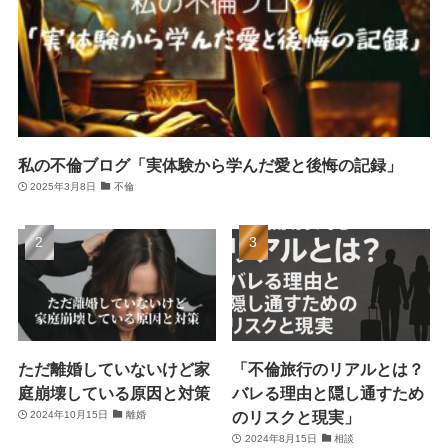
私の不倫ブログ「実体験から学んだ愛と後悔の記録」
2025年3月8日
不倫
ただ離婚していないけど家
「不倫旅行のリアルとは？
庭崩壊している原因と対策
バレる理由と隠し通すため
のリスクと現実」
2024年10月15日
離婚
2024年8月15日
相談