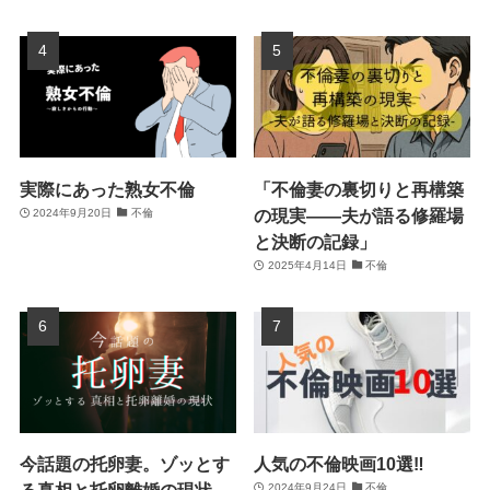
実際にあった熟女不倫
「不倫妻の裏切りと再構築
の現実――夫が語る修羅場
2024年9月20日
不倫
と決断の記録」
2025年4月14日
不倫
今話題の托卵妻。ゾッとす
人気の不倫映画10選‼
2024年9月24日
不倫