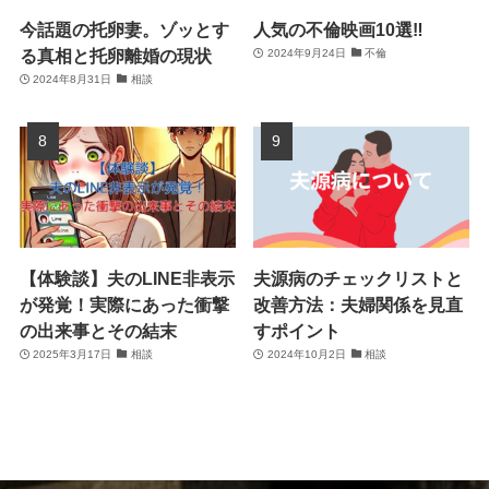
今話題の托卵妻。ゾッとす
人気の不倫映画10選‼
る真相と托卵離婚の現状
2024年9月24日
不倫
2024年8月31日
相談
【体験談】夫のLINE非表示
夫源病のチェックリストと
が発覚！実際にあった衝撃
改善方法：夫婦関係を見直
の出来事とその結末
すポイント
2025年3月17日
相談
2024年10月2日
相談