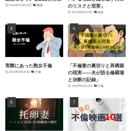
のリスクと現実」
2024年10月15日
離婚
2024年8月15日
相談
実際にあった熟女不倫
「不倫妻の裏切りと再構築
の現実――夫が語る修羅場
2024年9月20日
不倫
と決断の記録」
2025年4月14日
不倫