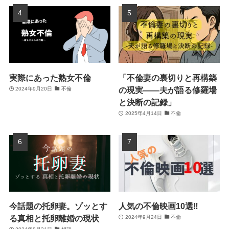
実際にあった熟女不倫
「不倫妻の裏切りと再構築
の現実――夫が語る修羅場
2024年9月20日
不倫
と決断の記録」
2025年4月14日
不倫
今話題の托卵妻。ゾッとす
人気の不倫映画10選‼
る真相と托卵離婚の現状
2024年9月24日
不倫