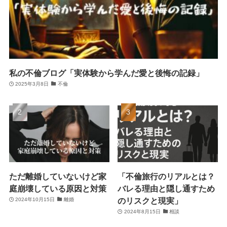
私の不倫ブログ「実体験から学んだ愛と後悔の記録」
2025年3月8日
不倫
ただ離婚していないけど家
「不倫旅行のリアルとは？
庭崩壊している原因と対策
バレる理由と隠し通すため
のリスクと現実」
2024年10月15日
離婚
2024年8月15日
相談