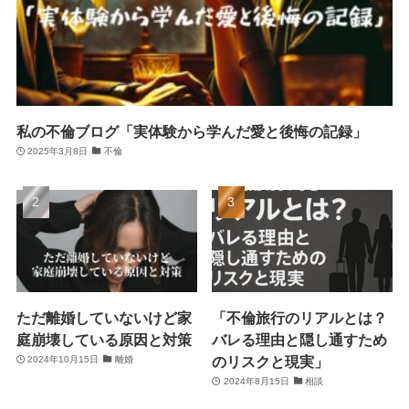
私の不倫ブログ「実体験から学んだ愛と後悔の記録」
2025年3月8日
不倫
ただ離婚していないけど家
「不倫旅行のリアルとは？
庭崩壊している原因と対策
バレる理由と隠し通すため
のリスクと現実」
2024年10月15日
離婚
2024年8月15日
相談