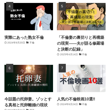
実際にあった熟女不倫
「不倫妻の裏切りと再構築
の現実――夫が語る修羅場
2024年9月20日
不倫
と決断の記録」
2025年4月14日
不倫
今話題の托卵妻。ゾッとす
人気の不倫映画10選‼
る真相と托卵離婚の現状
2024年9月24日
不倫