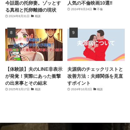
今話題の托卵妻。ゾッとす
人気の不倫映画10選‼
る真相と托卵離婚の現状
2024年9月24日
不倫
2024年8月31日
相談
【体験談】夫のLINE非表示
夫源病のチェックリストと
が発覚！実際にあった衝撃
改善方法：夫婦関係を見直
の出来事とその結末
すポイント
2025年3月17日
相談
2024年10月2日
相談