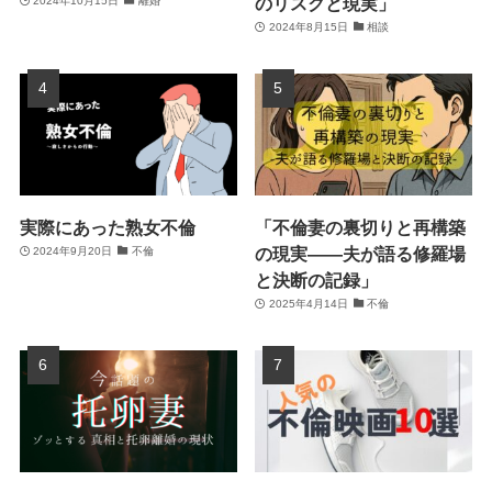
のリスクと現実」
2024年10月15日
離婚
2024年8月15日
相談
実際にあった熟女不倫
「不倫妻の裏切りと再構築
の現実――夫が語る修羅場
2024年9月20日
不倫
と決断の記録」
2025年4月14日
不倫