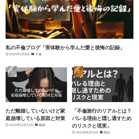
私の不倫ブログ「実体験から学んだ愛と後悔の記録」
2025年3月8日
不倫
ただ離婚していないけど家
「不倫旅行のリアルとは？
庭崩壊している原因と対策
バレる理由と隠し通すため
のリスクと現実」
2024年10月15日
離婚
2024年8月15日
相談