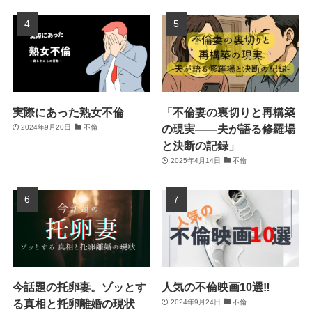
実際にあった熟女不倫
「不倫妻の裏切りと再構築
の現実――夫が語る修羅場
2024年9月20日
不倫
と決断の記録」
2025年4月14日
不倫
今話題の托卵妻。ゾッとす
人気の不倫映画10選‼
る真相と托卵離婚の現状
2024年9月24日
不倫