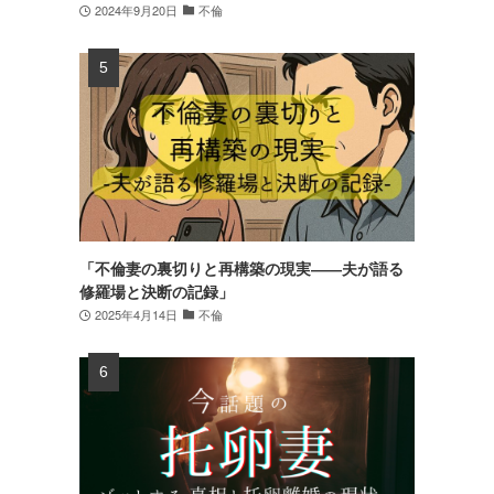
2024年9月20日
不倫
「不倫妻の裏切りと再構築の現実――夫が語る
修羅場と決断の記録」
2025年4月14日
不倫