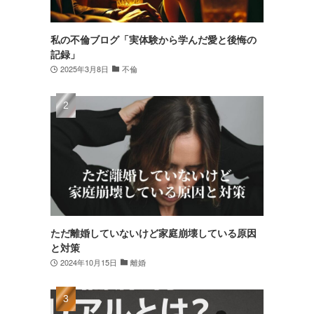
私の不倫ブログ「実体験から学んだ愛と後悔の
記録」
2025年3月8日
不倫
ただ離婚していないけど家庭崩壊している原因
と対策
2024年10月15日
離婚