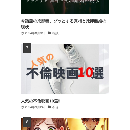
今話題の托卵妻。ゾッとする真相と托卵離婚の
現状
2024年8月31日
相談
人気の不倫映画10選‼
2024年9月24日
不倫