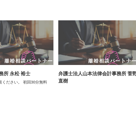
務所 永松 裕士
弁護士法人山本法律会計事務所 菅
直樹
ください。 初回30分無料