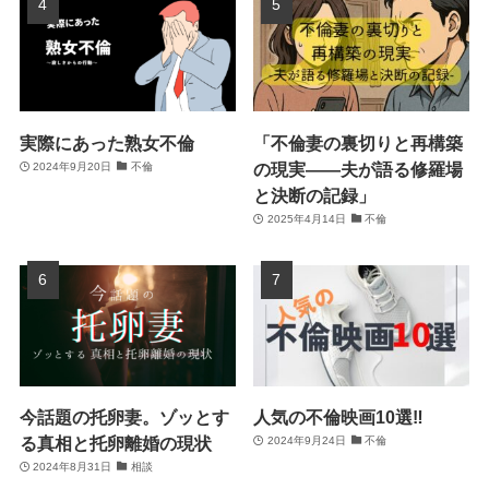
実際にあった熟女不倫
「不倫妻の裏切りと再構築
の現実――夫が語る修羅場
2024年9月20日
不倫
と決断の記録」
2025年4月14日
不倫
今話題の托卵妻。ゾッとす
人気の不倫映画10選‼
る真相と托卵離婚の現状
2024年9月24日
不倫
2024年8月31日
相談