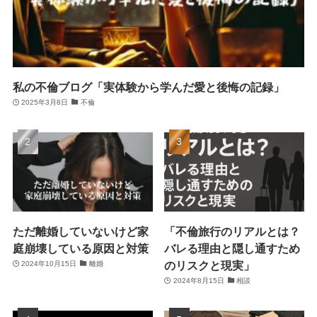
私の不倫ブログ「実体験から学んだ愛と後悔の記録」
2025年3月8日
不倫
ただ離婚していないけど家
「不倫旅行のリアルとは？
庭崩壊している原因と対策
バレる理由と隠し通すため
のリスクと現実」
2024年10月15日
離婚
2024年8月15日
相談