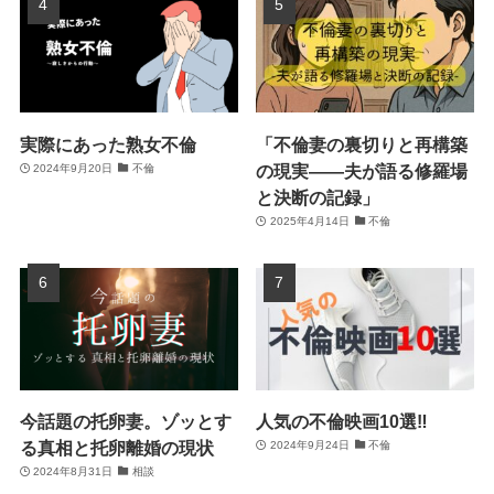
実際にあった熟女不倫
「不倫妻の裏切りと再構築
の現実――夫が語る修羅場
2024年9月20日
不倫
と決断の記録」
2025年4月14日
不倫
今話題の托卵妻。ゾッとす
人気の不倫映画10選‼
る真相と托卵離婚の現状
2024年9月24日
不倫
2024年8月31日
相談