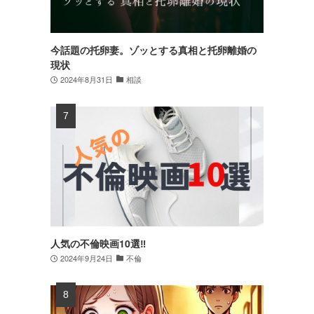
今話題の托卵妻。ゾッとする真相と托卵離婚の
現状
2024年8月31日
相談
人気の不倫映画10選‼
2024年9月24日
不倫