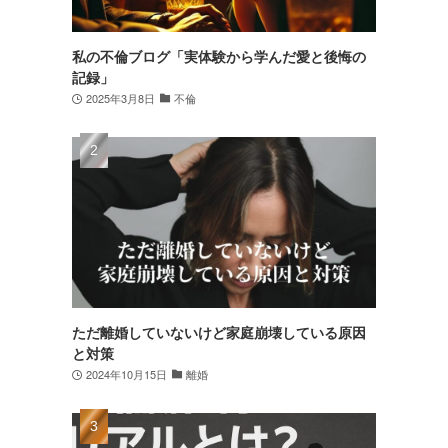
私の不倫ブログ「実体験から学んだ愛と後悔の
記録」
2025年3月8日
不倫
ただ離婚していないけど家庭崩壊している原因
と対策
2024年10月15日
離婚