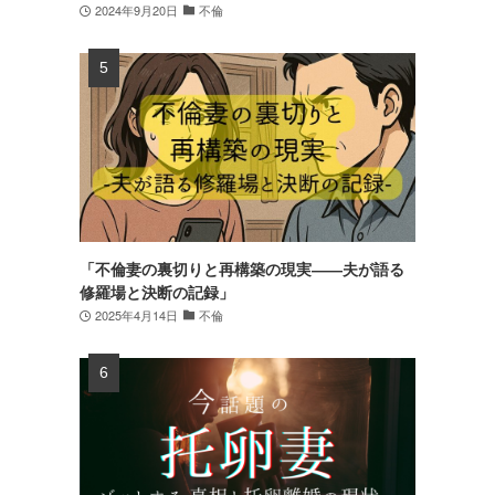
2024年9月20日
不倫
「不倫妻の裏切りと再構築の現実――夫が語る
修羅場と決断の記録」
2025年4月14日
不倫