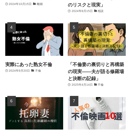
のリスクと現実」
2024年10月15日
離婚
2024年8月15日
相談
実際にあった熟女不倫
「不倫妻の裏切りと再構築
の現実――夫が語る修羅場
2024年9月20日
不倫
と決断の記録」
2025年4月14日
不倫