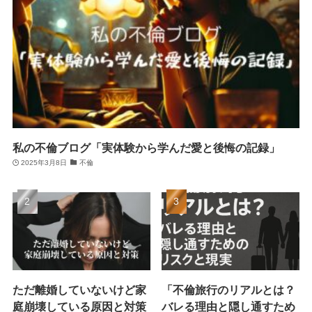
私の不倫ブログ「実体験から学んだ愛と後悔の記録」
2025年3月8日
不倫
ただ離婚していないけど家
「不倫旅行のリアルとは？
庭崩壊している原因と対策
バレる理由と隠し通すため