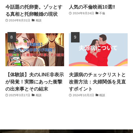
今話題の托卵妻。ゾッとす
人気の不倫映画10選‼
る真相と托卵離婚の現状
2024年9月24日
不倫
2024年8月31日
相談
【体験談】夫のLINE非表示
夫源病のチェックリストと
が発覚！実際にあった衝撃
改善方法：夫婦関係を見直
の出来事とその結末
すポイント
2025年3月17日
相談
2024年10月2日
相談