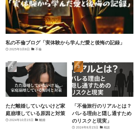
私の不倫ブログ「実体験から学んだ愛と後悔の記録」
2025年3月8日
不倫
ただ離婚していないけど家
「不倫旅行のリアルとは？
庭崩壊している原因と対策
バレる理由と隠し通すため
のリスクと現実」
2024年10月15日
離婚
2024年8月15日
相談