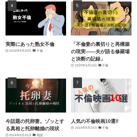
実際にあった熟女不倫
「不倫妻の裏切りと再構築
の現実――夫が語る修羅場
2024年9月20日
不倫
と決断の記録」
2025年4月14日
不倫
今話題の托卵妻。ゾッとす
人気の不倫映画10選‼
る真相と托卵離婚の現状
2024年9月24日
不倫
2024年8月31日
相談