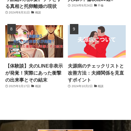
る真相と托卵離婚の現状
2024年9月24日
不倫
2024年8月31日
相談
【体験談】夫のLINE非表示
夫源病のチェックリストと
が発覚！実際にあった衝撃
改善方法：夫婦関係を見直
の出来事とその結末
すポイント
2025年3月17日
相談
2024年10月2日
相談