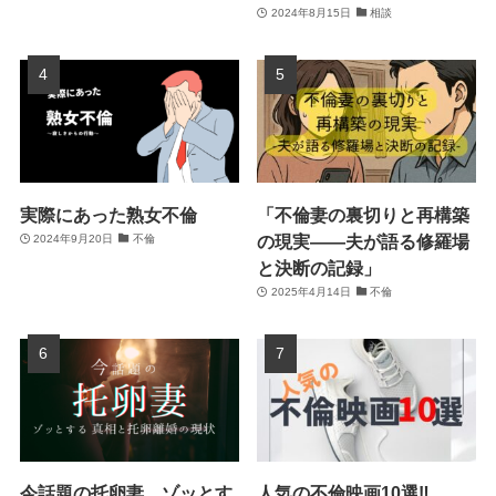
2024年8月15日
相談
実際にあった熟女不倫
「不倫妻の裏切りと再構築
の現実――夫が語る修羅場
2024年9月20日
不倫
と決断の記録」
2025年4月14日
不倫
今話題の托卵妻。ゾッとす
人気の不倫映画10選‼