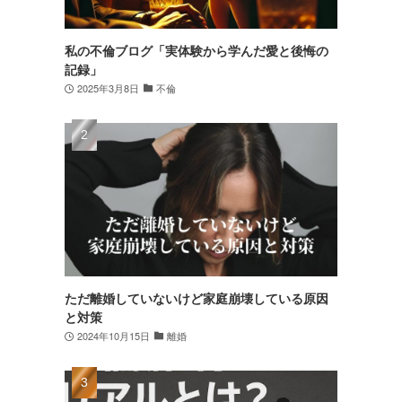
私の不倫ブログ「実体験から学んだ愛と後悔の
記録」
2025年3月8日
不倫
ただ離婚していないけど家庭崩壊している原因
と対策
2024年10月15日
離婚