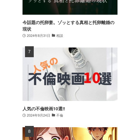
今話題の托卵妻。ゾッとする真相と托卵離婚の
現状
2024年8月31日
相談
人気の不倫映画10選‼
2024年9月24日
不倫