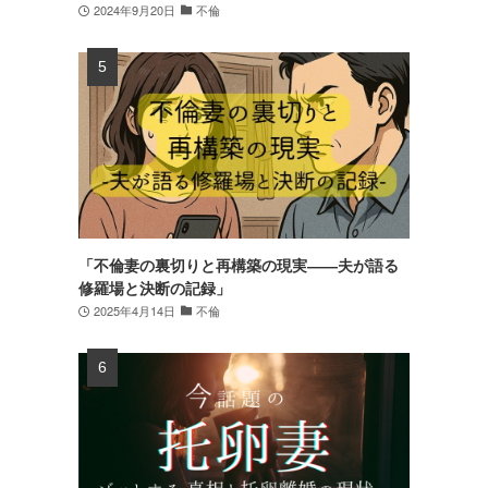
2024年9月20日
不倫
「不倫妻の裏切りと再構築の現実――夫が語る
修羅場と決断の記録」
2025年4月14日
不倫