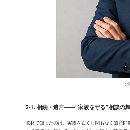
分
2-1. 相続・遺言――“家族を守る”相談の
取材で知ったのは、実親を亡くし間もなく遺産問題