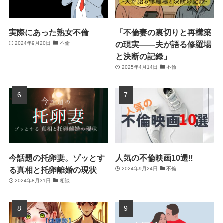
実際にあった熟女不倫
「不倫妻の裏切りと再構築
の現実――夫が語る修羅場
2024年9月20日
不倫
と決断の記録」
2025年4月14日
不倫
今話題の托卵妻。ゾッとす
人気の不倫映画10選‼
る真相と托卵離婚の現状
2024年9月24日
不倫
2024年8月31日
相談