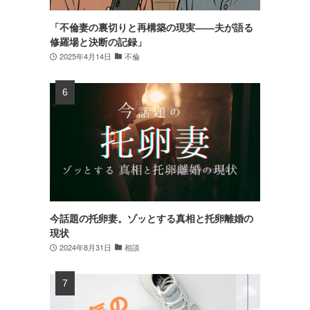
「不倫妻の裏切りと再構築の現実――夫が語る
修羅場と決断の記録」
2025年4月14日
不倫
今話題の托卵妻。ゾッとする真相と托卵離婚の
現状
2024年8月31日
相談