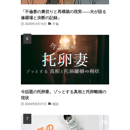
「不倫妻の裏切りと再構築の現実――夫が語る
修羅場と決断の記録」
2025年4月14日
不倫
今話題の托卵妻。ゾッとする真相と托卵離婚の
現状
2024年8月31日
相談