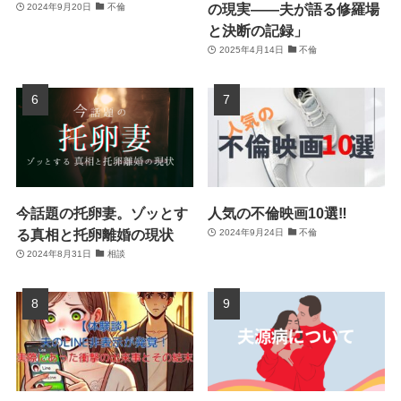
の現実――夫が語る修羅場
2024年9月20日
不倫
と決断の記録」
2025年4月14日
不倫
今話題の托卵妻。ゾッとす
人気の不倫映画10選‼
る真相と托卵離婚の現状
2024年9月24日
不倫
2024年8月31日
相談