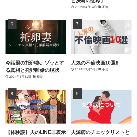
と決断の記録」
2025年4月14日
不倫
今話題の托卵妻。ゾッとす
人気の不倫映画10選‼
る真相と托卵離婚の現状
2024年9月24日
不倫
2024年8月31日
相談
【体験談】夫のLINE非表示
夫源病のチェックリストと