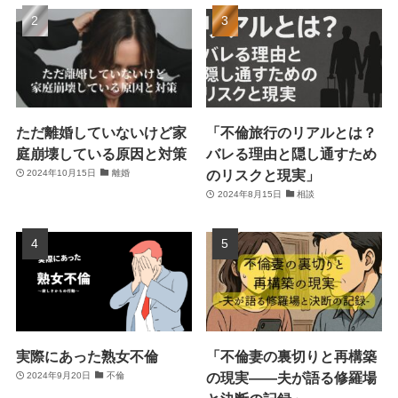
ただ離婚していないけど家
「不倫旅行のリアルとは？
庭崩壊している原因と対策
バレる理由と隠し通すため
のリスクと現実」
2024年10月15日
離婚
2024年8月15日
相談
実際にあった熟女不倫
「不倫妻の裏切りと再構築
の現実――夫が語る修羅場
2024年9月20日
不倫