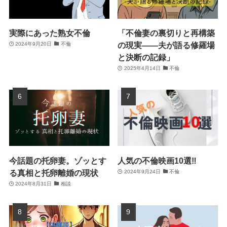
実際にあった熟女不倫
「不倫妻の裏切りと再構築
の現実――夫が語る修羅場
2024年9月20日
不倫
と決断の記録」
2025年4月14日
不倫
今話題の托卵妻。ゾッとす
人気の不倫映画10選‼
る真相と托卵離婚の現状
2024年9月24日
不倫
2024年8月31日
相談