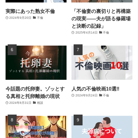
実際にあった熟女不倫
「不倫妻の裏切りと再構築
の現実――夫が語る修羅場
2024年9月20日
不倫
と決断の記録」
2025年4月14日
不倫
今話題の托卵妻。ゾッとす
人気の不倫映画10選‼
る真相と托卵離婚の現状
2024年9月24日
不倫
2024年8月31日
相談