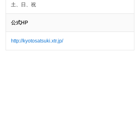
土、日、祝
公式HP
http://kyotosatsuki.xtr.jp/