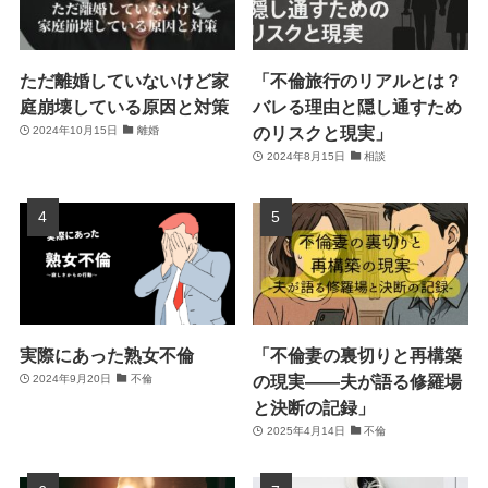
ただ離婚していないけど家
「不倫旅行のリアルとは？
庭崩壊している原因と対策
バレる理由と隠し通すため
のリスクと現実」
2024年10月15日
離婚
2024年8月15日
相談
実際にあった熟女不倫
「不倫妻の裏切りと再構築
の現実――夫が語る修羅場
2024年9月20日
不倫
と決断の記録」
2025年4月14日
不倫