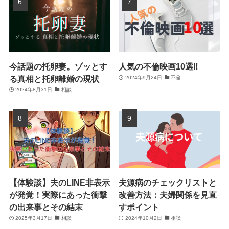
今話題の托卵妻。ゾッとす
人気の不倫映画10選‼
る真相と托卵離婚の現状
2024年9月24日
不倫
2024年8月31日
相談
【体験談】夫のLINE非表示
夫源病のチェックリストと
が発覚！実際にあった衝撃
改善方法：夫婦関係を見直
の出来事とその結末
すポイント
2025年3月17日
相談
2024年10月2日
相談