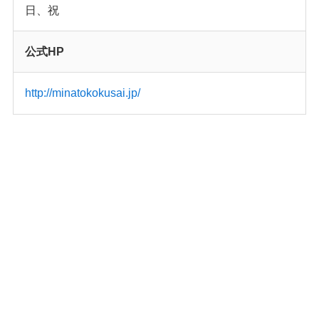
日、祝
公式HP
http://minatokokusai.jp/