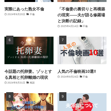
実際にあった熟女不倫
「不倫妻の裏切りと再構築
の現実――夫が語る修羅場
2024年9月20日
不倫
と決断の記録」
2025年4月14日
不倫
今話題の托卵妻。ゾッとす
人気の不倫映画10選‼
る真相と托卵離婚の現状
2024年9月24日
不倫
2024年8月31日
相談