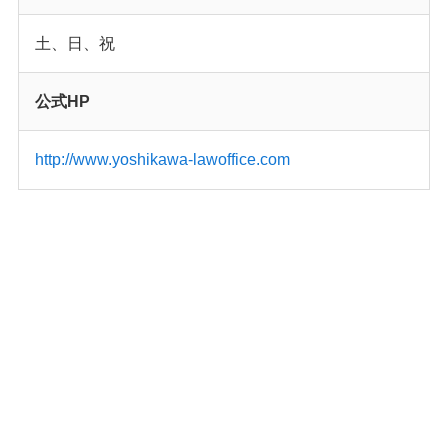
土、日、祝
公式HP
http://www.yoshikawa-lawoffice.com