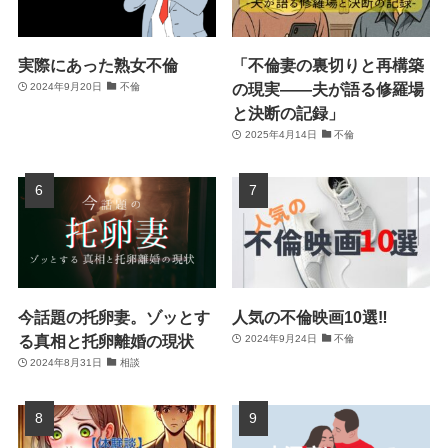
実際にあった熟女不倫
「不倫妻の裏切りと再構築
の現実――夫が語る修羅場
2024年9月20日
不倫
と決断の記録」
2025年4月14日
不倫
今話題の托卵妻。ゾッとす
人気の不倫映画10選‼
る真相と托卵離婚の現状
2024年9月24日
不倫
2024年8月31日
相談