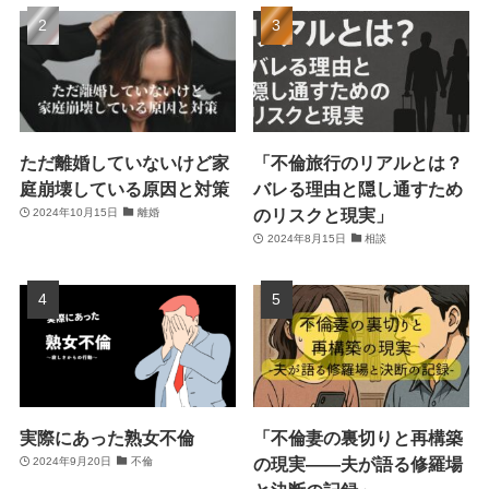
ただ離婚していないけど家
「不倫旅行のリアルとは？
庭崩壊している原因と対策
バレる理由と隠し通すため
のリスクと現実」
2024年10月15日
離婚
2024年8月15日
相談
実際にあった熟女不倫
「不倫妻の裏切りと再構築
の現実――夫が語る修羅場
2024年9月20日
不倫