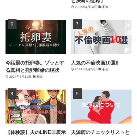
と決断の記録」
2025年4月14日
不倫
今話題の托卵妻。ゾッとす
人気の不倫映画10選‼
る真相と托卵離婚の現状
2024年9月24日
不倫
2024年8月31日
相談
【体験談】夫のLINE非表示
夫源病のチェックリストと