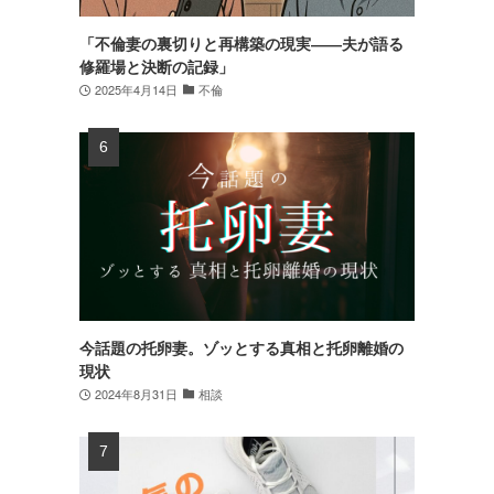
「不倫妻の裏切りと再構築の現実――夫が語る
修羅場と決断の記録」
2025年4月14日
不倫
今話題の托卵妻。ゾッとする真相と托卵離婚の
現状
2024年8月31日
相談