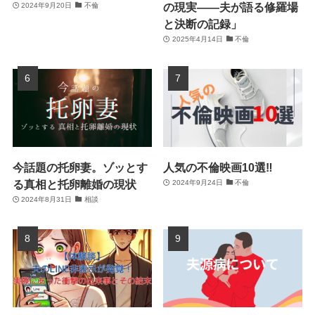
の現実――夫が語る修羅場
2024年9月20日
不倫
と決断の記録」
2025年4月14日
不倫
今話題の托卵妻。ゾッとす
人気の不倫映画10選‼
る真相と托卵離婚の現状
2024年9月24日
不倫
2024年8月31日
相談