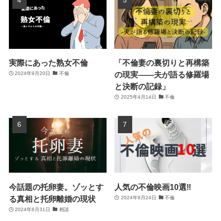
実際にあった熟女不倫
「不倫妻の裏切りと再構築
の現実――夫が語る修羅場
2024年9月20日
不倫
と決断の記録」
2025年4月14日
不倫
今話題の托卵妻。ゾッとす
人気の不倫映画10選‼
る真相と托卵離婚の現状
2024年9月24日
不倫
2024年8月31日
相談