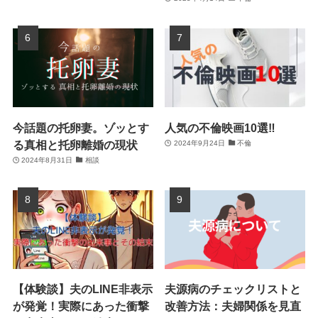
今話題の托卵妻。ゾッとす
人気の不倫映画10選‼
る真相と托卵離婚の現状
2024年9月24日
不倫
2024年8月31日
相談
【体験談】夫のLINE非表示
夫源病のチェックリストと
が発覚！実際にあった衝撃
改善方法：夫婦関係を見直