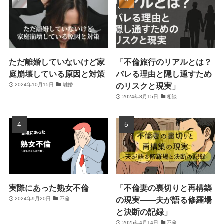
ただ離婚していないけど家
「不倫旅行のリアルとは？
庭崩壊している原因と対策
バレる理由と隠し通すため
のリスクと現実」
2024年10月15日
離婚
2024年8月15日
相談
実際にあった熟女不倫
「不倫妻の裏切りと再構築
の現実――夫が語る修羅場
2024年9月20日
不倫
と決断の記録」
2025年4月14日
不倫