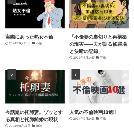
実際にあった熟女不倫
「不倫妻の裏切りと再構築
の現実――夫が語る修羅場
2024年9月20日
不倫
と決断の記録」
2025年4月14日
不倫
今話題の托卵妻。ゾッとす
人気の不倫映画10選‼
る真相と托卵離婚の現状
2024年9月24日
不倫
2024年8月31日
相談