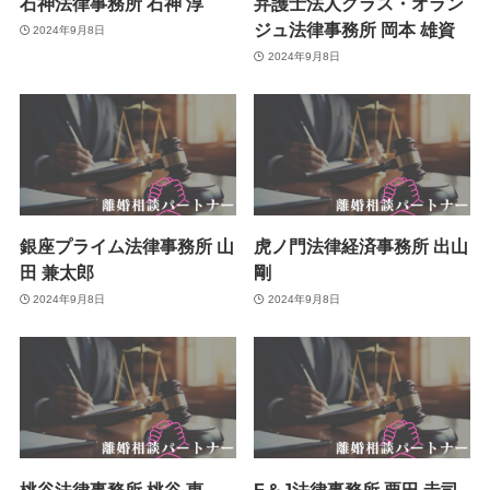
石神法律事務所 石神 淳
弁護士法人グラス・オラン
ジュ法律事務所 岡本 雄資
2024年9月8日
2024年9月8日
銀座プライム法律事務所 山
虎ノ門法律経済事務所 出山
田 兼太郎
剛
2024年9月8日
2024年9月8日
桃谷法律事務所 桃谷 惠
F＆J法律事務所 栗田 圭司