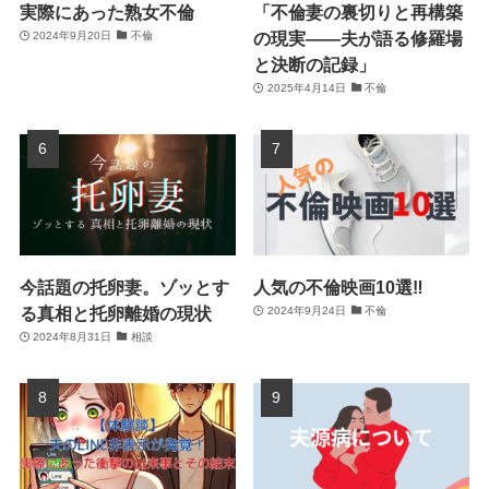
実際にあった熟女不倫
「不倫妻の裏切りと再構築
の現実――夫が語る修羅場
2024年9月20日
不倫
と決断の記録」
2025年4月14日
不倫
今話題の托卵妻。ゾッとす
人気の不倫映画10選‼
る真相と托卵離婚の現状
2024年9月24日
不倫
2024年8月31日
相談