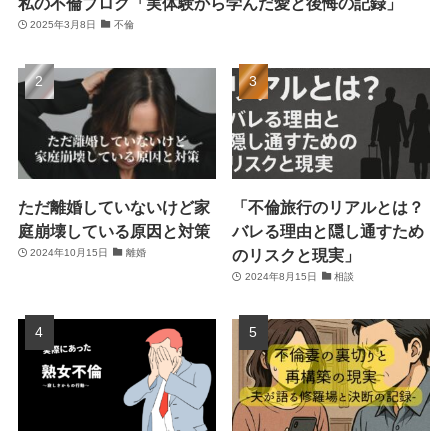
私の不倫ブログ「実体験から学んだ愛と後悔の記録」
2025年3月8日
不倫
ただ離婚していないけど家
「不倫旅行のリアルとは？
庭崩壊している原因と対策
バレる理由と隠し通すため
のリスクと現実」
2024年10月15日
離婚
2024年8月15日
相談