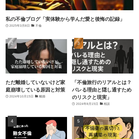
私の不倫ブログ「実体験から学んだ愛と後悔の記録」
2025年3月8日
不倫
ただ離婚していないけど家
「不倫旅行のリアルとは？
庭崩壊している原因と対策
バレる理由と隠し通すため
のリスクと現実」
2024年10月15日
離婚
2024年8月15日
相談