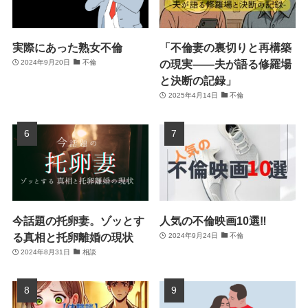
実際にあった熟女不倫
「不倫妻の裏切りと再構築
の現実――夫が語る修羅場
2024年9月20日
不倫
と決断の記録」
2025年4月14日
不倫
今話題の托卵妻。ゾッとす
人気の不倫映画10選‼
る真相と托卵離婚の現状
2024年9月24日
不倫
2024年8月31日
相談