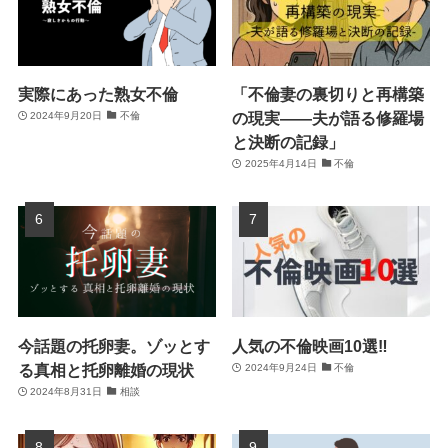
実際にあった熟女不倫
「不倫妻の裏切りと再構築
の現実――夫が語る修羅場
2024年9月20日
不倫
と決断の記録」
2025年4月14日
不倫
今話題の托卵妻。ゾッとす
人気の不倫映画10選‼
る真相と托卵離婚の現状
2024年9月24日
不倫
2024年8月31日
相談