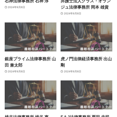
石神法律事務所 石神 淳
弁護士法人グラス・オラン
ジュ法律事務所 岡本 雄資
2024年9月8日
2024年9月8日
銀座プライム法律事務所 山
虎ノ門法律経済事務所 出山
田 兼太郎
剛
2024年9月8日
2024年9月8日
桃谷法律事務所 桃谷 惠
F＆J法律事務所 栗田 圭司