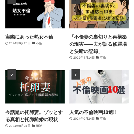
実際にあった熟女不倫
「不倫妻の裏切りと再構築
の現実――夫が語る修羅場
2024年9月20日
不倫
と決断の記録」
2025年4月14日
不倫
今話題の托卵妻。ゾッとす
人気の不倫映画10選‼
る真相と托卵離婚の現状
2024年9月24日
不倫
2024年8月31日
相談