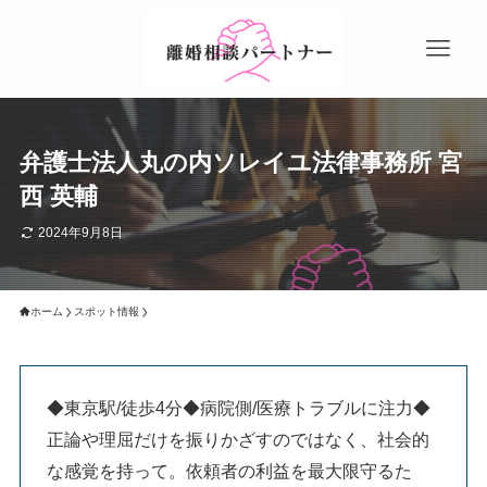
弁護士法人丸の内ソレイユ法律事務所 宮
西 英輔
2024年9月8日
ホーム
スポット情報
◆東京駅/徒歩4分◆病院側/医療トラブルに注力◆
正論や理屈だけを振りかざすのではなく、社会的
な感覚を持って。依頼者の利益を最大限守るた