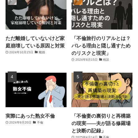
ただ離婚していないけど家
「不倫旅行のリアルとは？
庭崩壊している原因と対策
バレる理由と隠し通すため
のリスクと現実」
2024年10月15日
離婚
2024年8月15日
相談
実際にあった熟女不倫
「不倫妻の裏切りと再構築
の現実――夫が語る修羅場
2024年9月20日
不倫
と決断の記録」
2025年4月14日
不倫