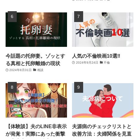
今話題の托卵妻。ゾッとす
人気の不倫映画10選‼
る真相と托卵離婚の現状
2024年9月24日
不倫
2024年8月31日
相談
【体験談】夫のLINE非表示
夫源病のチェックリストと
が発覚！実際にあった衝撃
改善方法：夫婦関係を見直